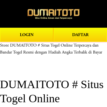
O
0
p
e
n
M
LOGIN
DAFTAR
e
Store
DUMAITOTO # Situs Togel Online Terpercaya dan
n
u
Bandar Togel Resmi dengan Hadiah Angka Terbalik di Bayar
DUMAITOTO # Situs
Togel Online